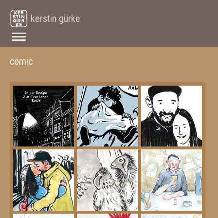
kerstin gürke
comic