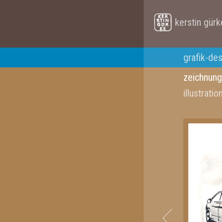
kerstin gürk
grafik-de
zeichnung
illustratio