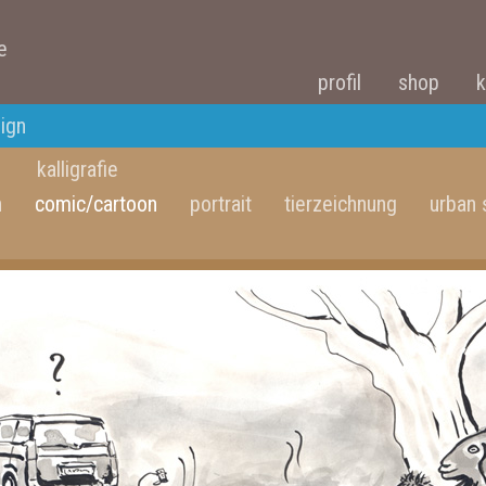
e
profil
shop
k
sign
kalligrafie
n
comic/cartoon
portrait
tierzeichnung
urban 