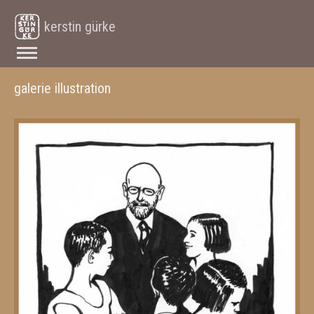
kerstin gürke
galerie illustration