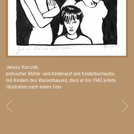
Janusz Korczak,
polnischer Militär- und Kinderarzt und Kinderbuchautor,
mit Kindern des Waisenhauses, dass er bis 1942 leitete.
Illustration nach einem Foto