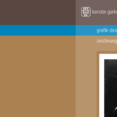
kerstin gürk
grafik-de
zeichnung