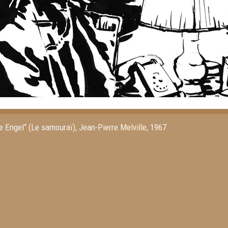
te Engel“ (Le samouraï), Jean-Pierre Melville, 1967