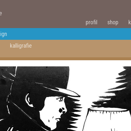
e
profil
shop
k
sign
kalligrafie