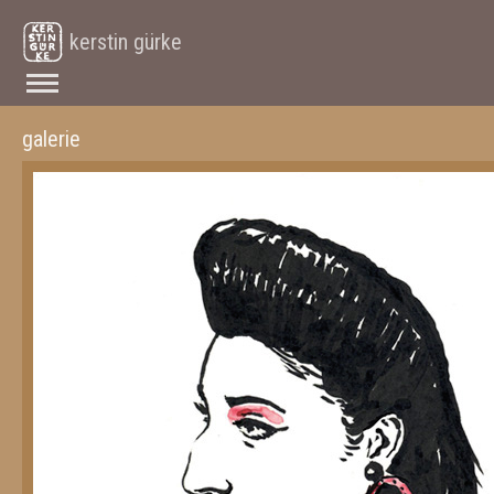
kerstin gürke
galerie