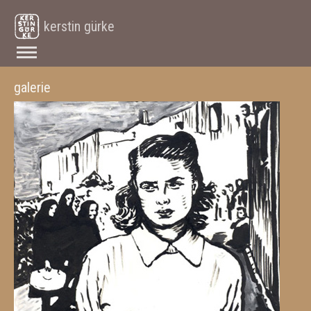
kerstin gürke
galerie